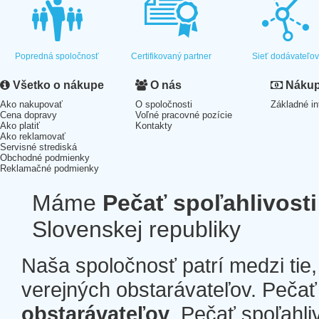
Popredná spoločnosť
Certifikovaný partner
Sieť dodávateľo
Všetko o nákupe
O nás
Nákup 
Ako nakupovať
O spoločnosti
Základné in
Cena dopravy
Voľné pracovné pozície
Ako platiť
Kontakty
Ako reklamovať
Servisné strediská
Obchodné podmienky
Reklamačné podmienky
Máme
Pečať spoľahlivosti
Slovenskej republiky
Naša spoločnosť patrí medzi tie
verejných obstarávateľov. Pečať 
obstarávateľov
. Pečať spoľahli