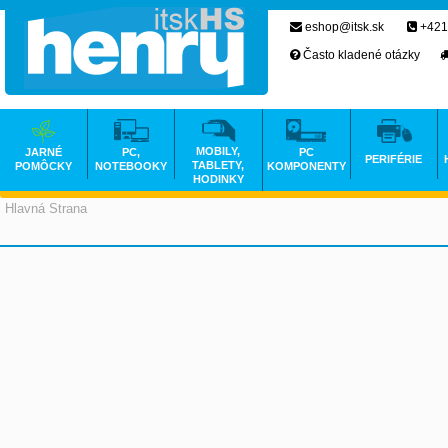
eshop@itsk.sk
+421
Často kladené otázky
MOBILY,
JARNÉ
PC,
PC
PERIFÉRIE
TABLETY,
POMÔCKY
NOTEBOOKY
KOMPONENTY
HODINKY
Hlavná Strana