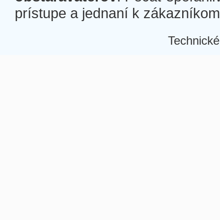
prístupe a jednaní k zákazníkom a
Technické
Â
Â
Â