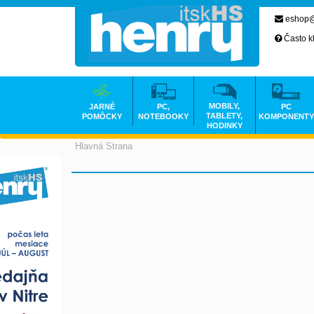
eshop@
Často k
MOBILY,
JARNÉ
PC,
PC
TABLETY,
POMÔCKY
NOTEBOOKY
KOMPONENTY
HODINKY
Hlavná Strana