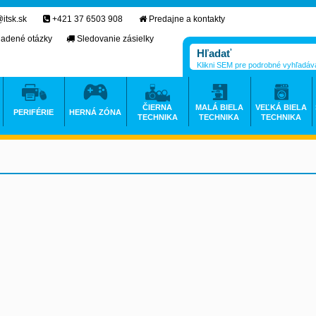
itsk.sk
+421 37 6503 908
Predajne a kontakty
ladené otázky
Sledovanie zásielky
Klikni SEM pre podrobné vyhľadáv
ČIERNA
MALÁ BIELA
VEĽKÁ BIELA
PERIFÉRIE
HERNÁ ZÓNA
TECHNIKA
TECHNIKA
TECHNIKA