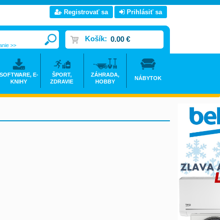
Registrovať sa
Prihlásiť sa
Košík:
0.00 €
anie >>
SOFTWARE, E-
ŠPORT,
ZÁHRADA,
NÁBYTOK
KNIHY
ZDRAVIE
HOBBY