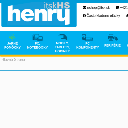
eshop@itsk.sk
+421
Často kladené otázky
MOBILY,
JARNÉ
PC,
PC
PERIFÉRIE
TABLETY,
POMÔCKY
NOTEBOOKY
KOMPONENTY
HODINKY
Hlavná Strana