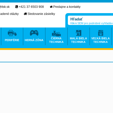
itsk.sk
+421 37 6503 908
Predajne a kontakty
ladené otázky
Sledovanie zásielky
Klikni SEM pre podrobné vyhľadáv
ČIERNA
MALÁ BIELA
VEĽKÁ BIELA
PERIFÉRIE
HERNÁ ZÓNA
TECHNIKA
TECHNIKA
TECHNIKA