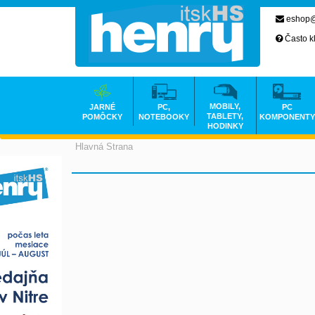
eshop@
Často k
MOBILY,
JARNÉ
PC,
PC
TABLETY,
POMÔCKY
NOTEBOOKY
KOMPONENTY
HODINKY
Hlavná Strana