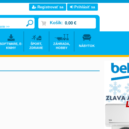
Registrovať sa
Prihlásiť sa
Košík:
0.00 €
anie >>
SOFTWARE, E-
ŠPORT,
ZÁHRADA,
NÁBYTOK
KNIHY
ZDRAVIE
HOBBY