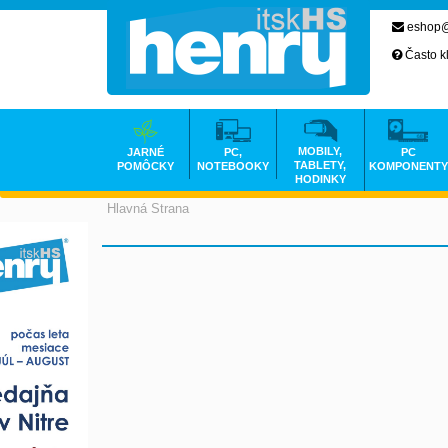
eshop@
Často k
MOBILY,
JARNÉ
PC,
PC
TABLETY,
POMÔCKY
NOTEBOOKY
KOMPONENTY
HODINKY
Hlavná Strana