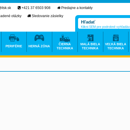
itsk.sk
+421 37 6503 908
Predajne a kontakty
ladené otázky
Sledovanie zásielky
Klikni SEM pre podrobné vyhľadáv
ČIERNA
MALÁ BIELA
VEĽKÁ BIELA
PERIFÉRIE
HERNÁ ZÓNA
TECHNIKA
TECHNIKA
TECHNIKA