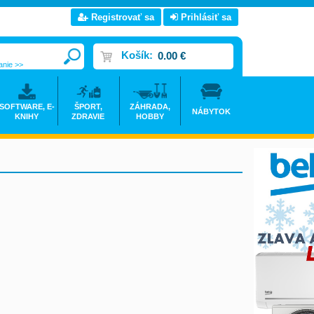
Registrovať sa
Prihlásiť sa
Košík:
0.00 €
anie >>
SOFTWARE, E-
ŠPORT,
ZÁHRADA,
NÁBYTOK
KNIHY
ZDRAVIE
HOBBY