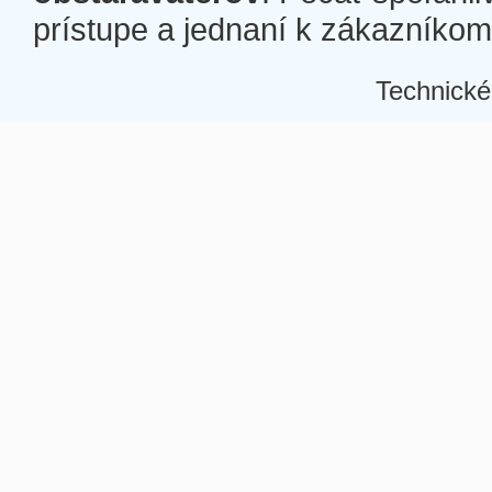
prístupe a jednaní k zákazníkom a
Technické
Â
Â
Â