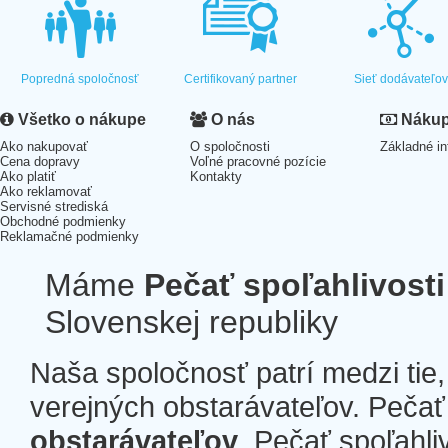
Popredná spoločnosť
Certifikovaný partner
Sieť dodávateľo
Všetko o nákupe
O nás
Nákup 
Ako nakupovať
O spoločnosti
Základné in
Cena dopravy
Voľné pracovné pozície
Ako platiť
Kontakty
Ako reklamovať
Servisné strediská
Obchodné podmienky
Reklamačné podmienky
Máme
Pečať spoľahlivosti
Slovenskej republiky
Naša spoločnosť patrí medzi tie
verejných obstarávateľov. Pečať 
obstarávateľov
. Pečať spoľahli