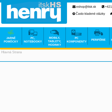
eshop@itsk.sk
+421
Často kladené otázky
MOBILY,
JARNÉ
PC,
PC
PERIFÉRIE
TABLETY,
POMÔCKY
NOTEBOOKY
KOMPONENTY
HODINKY
Hlavná Strana