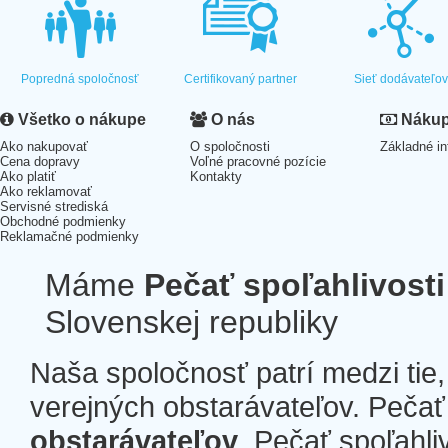
Popredná spoločnosť
Certifikovaný partner
Sieť dodávateľo
Všetko o nákupe
O nás
Nákup 
Ako nakupovať
O spoločnosti
Základné in
Cena dopravy
Voľné pracovné pozície
Ako platiť
Kontakty
Ako reklamovať
Servisné strediská
Obchodné podmienky
Reklamačné podmienky
Máme
Pečať spoľahlivosti
Slovenskej republiky
Naša spoločnosť patrí medzi tie
verejných obstarávateľov. Pečať 
obstarávateľov
. Pečať spoľahli