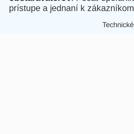
prístupe a jednaní k zákazníkom a
Technické
Â
Â
Â