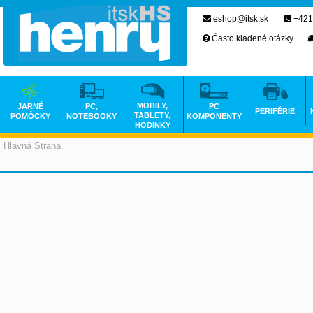
eshop@itsk.sk
+421
Často kladené otázky
MOBILY,
JARNÉ
PC,
PC
PERIFÉRIE
TABLETY,
POMÔCKY
NOTEBOOKY
KOMPONENTY
HODINKY
Hlavná Strana