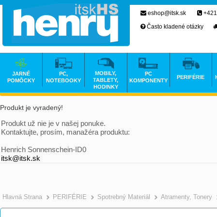
eshop@itsk.sk
+421
Často kladené otázky
MOBILY,
JARNÉ
PC,
PC
PERIFÉRIE
TABLETY,
POMÔCKY
NOTEBOOKY
KOMPONENTY
HODINKY
Produkt je vyradený!
Produkt už nie je v našej ponuke.
Kontaktujte, prosím, manažéra produktu:
Henrich Sonnenschein-ID0
itsk@itsk.sk
Hlavná Strana
PERIFÉRIE
Spotrebný Materiál
Atramenty, Tonery