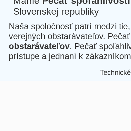
Máme
Pečať spoľahlivosti
Slovenskej republiky
Naša spoločnosť patrí medzi tie
verejných obstarávateľov. Pečať 
obstarávateľov
. Pečať spoľahli
prístupe a jednaní k zákazníkom a
Technické
Â
Â
Â