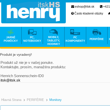
eshop@itsk.sk
+421
Často kladené otázky
MOBILY,
JARNÉ
PC,
PC
PERIFÉRIE
TABLETY,
POMÔCKY
NOTEBOOKY
KOMPONENTY
HODINKY
Produkt je vyradený!
Produkt už nie je v našej ponuke.
Kontaktujte, prosím, manažéra produktu:
Henrich Sonnenschein-ID0
itsk@itsk.sk
Hlavná Strana
PERIFÉRIE
Monitory