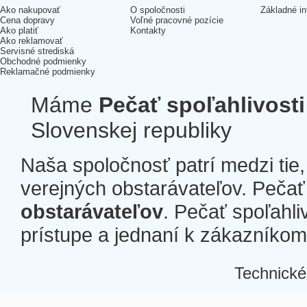
Ako nakupovať
O spoločnosti
Základné in
Cena dopravy
Voľné pracovné pozície
Ako platiť
Kontakty
Ako reklamovať
Servisné strediská
Obchodné podmienky
Reklamačné podmienky
Máme
Pečať spoľahlivosti
Slovenskej republiky
Naša spoločnosť patrí medzi tie
verejných obstarávateľov. Pečať 
obstarávateľov
. Pečať spoľahli
prístupe a jednaní k zákazníkom a
Technické
Â
Â
Â