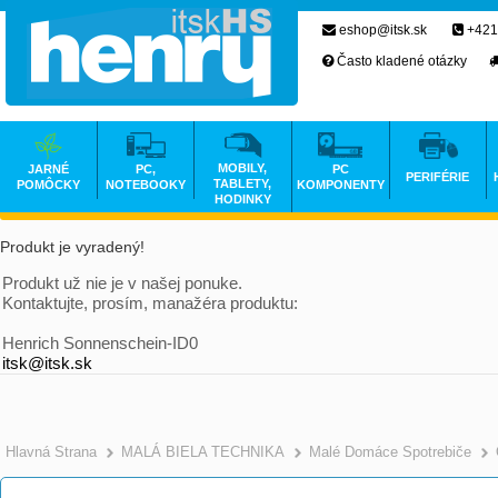
eshop@itsk.sk
+421
Často kladené otázky
MOBILY,
JARNÉ
PC,
PC
PERIFÉRIE
TABLETY,
POMÔCKY
NOTEBOOKY
KOMPONENTY
HODINKY
Produkt je vyradený!
Produkt už nie je v našej ponuke.
Kontaktujte, prosím, manažéra produktu:
Henrich Sonnenschein-ID0
itsk@itsk.sk
Hlavná Strana
MALÁ BIELA TECHNIKA
Malé Domáce Spotrebiče