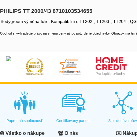
PHILIPS TT 2000/43 8710103534655
Bodygroom výměna fólie. Kompatibilní s TT202-, TT203-, TT204-, QG
Obchod si vyhradzuje právo na zmenu ceny až po potvrdenie objednávky. Obrázok má len il
Popredná spoločnosť
Certifikovaný partner
Sieť dodávateľo
Všetko o nákupe
O nás
Nákup 