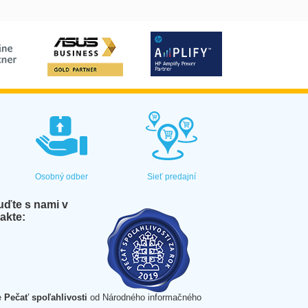
Osobný odber
Sieť predajní
ďte s nami v
akte:
e
Pečať spoľahlivosti
od Národného informačného