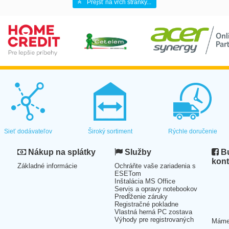
Prejsť na vrch stránky...
Sieť dodávateľov
Široký sortiment
Rýchle doručenie
Nákup na splátky
Služby
Bu
kont
Základné informácie
Ochráňte vaše zariadenia s
ESETom
Inštalácia MS Office
Servis a opravy notebookov
Predĺženie záruky
Registračné pokladne
Vlastná herná PC zostava
Výhody pre registrovaných
Mám