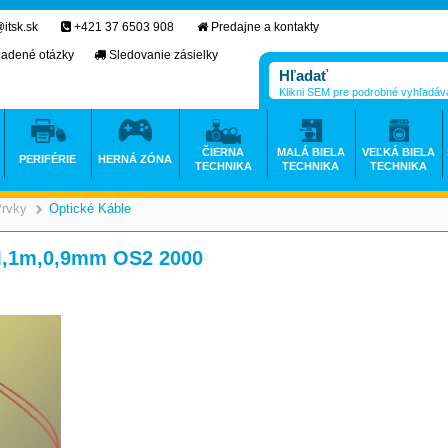
itsk.sk
+421 37 6503 908
Predajne a kontakty
ladené otázky
Sledovanie zásielky
Klikni SEM pre podrobné vyhľadáv
ČIERNA
MALÁ BIELA
VEĽKÁ BIELA
PERIFÉRIE
HERNÁ ZÓNA
TECHNIKA
TECHNIKA
TECHNIKA
Prvky
Optické Káble
>
>
SM,1m,0,9mm OS2 2000