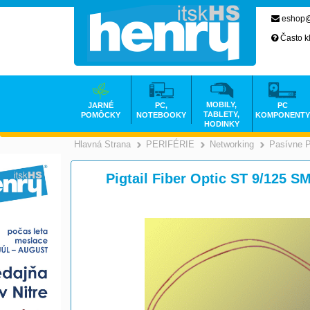
eshop@
Často k
MOBILY,
JARNÉ
PC,
PC
TABLETY,
POMÔCKY
NOTEBOOKY
KOMPONENTY
HODINKY
Hlavná Strana
PERIFÉRIE
Networking
Pasívne 
>
>
Pigtail Fiber Optic ST 9/125 