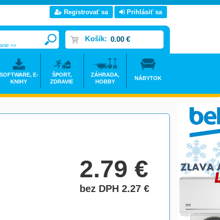
Registrovať sa
Prihlásiť sa
Košík:
0.00 €
anie >>
SOFTWARE, E-
ŠPORT,
ZÁHRADA,
NÁBYTOK
KNIHY
ZDRAVIE
HOBBY
2.79
€
bez DPH 2.27
€
do košíka