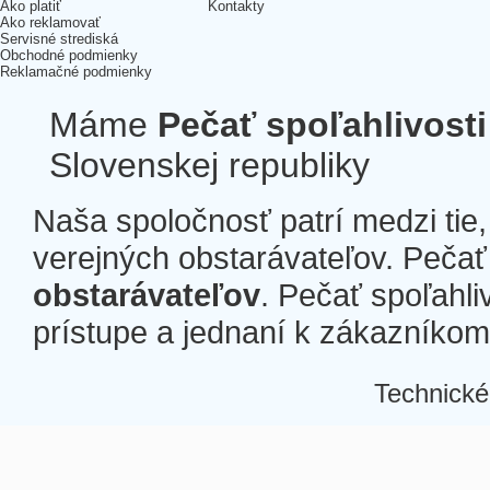
Ako platiť
Kontakty
Ako reklamovať
Servisné strediská
Obchodné podmienky
Reklamačné podmienky
Máme
Pečať spoľahlivosti
Slovenskej republiky
Naša spoločnosť patrí medzi tie
verejných obstarávateľov. Pečať 
obstarávateľov
. Pečať spoľahli
prístupe a jednaní k zákazníkom a
Technické
Â
Â
Â