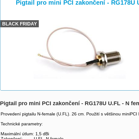
>
>
>
Pigtail pro mini PCI zakončení - RG178U 
BLACK FRIDAY
Pigtail pro mini PCI zakončení - RG178U U.FL - N fe
Provedení pigtailu N-female (U.FL). 26 cm. Použití s většinou miniPCI 
Technické parametry:
Maximální útlum: 1,5 dBi
Zakončení: U.FL, N female