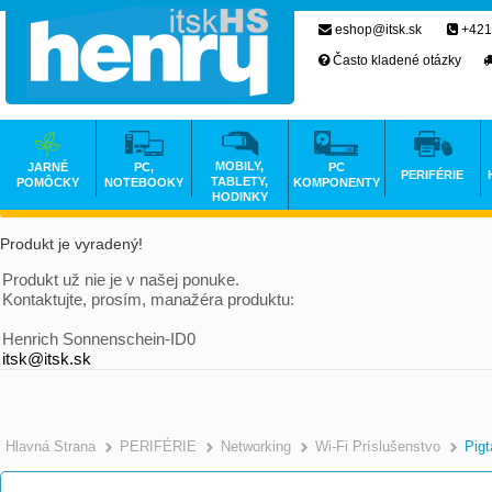
eshop@itsk.sk
+421
Často kladené otázky
MOBILY,
JARNÉ
PC,
PC
PERIFÉRIE
TABLETY,
POMÔCKY
NOTEBOOKY
KOMPONENTY
HODINKY
Produkt je vyradený!
Produkt už nie je v našej ponuke.
Kontaktujte, prosím, manažéra produktu:
Henrich Sonnenschein-ID0
itsk@itsk.sk
Hlavná Strana
PERIFÉRIE
Networking
Wi-Fi Príslušenstvo
Pigt