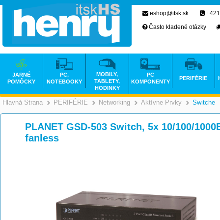
eshop@itsk.sk
+421
Často kladené otázky
MOBILY,
JARNÉ
PC,
PC
PERIFÉRIE
TABLETY,
POMÔCKY
NOTEBOOKY
KOMPONENTY
HODINKY
Hlavná Strana
PERIFÉRIE
Networking
Aktívne Prvky
Switche
>
>
>
PLANET GSD-503 Switch, 5x 10/100/1000Ba
fanless