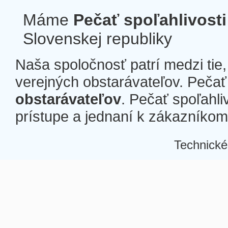
Máme
Pečať spoľahlivosti
Slovenskej republiky
Naša spoločnosť patrí medzi tie
verejných obstarávateľov. Pečať 
obstarávateľov
. Pečať spoľahli
prístupe a jednaní k zákazníkom a
Technické
Â
Â
Â