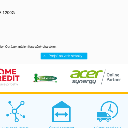
OE-1200G.
y. Obrázok má len ilustračný charakter.
Prejsť na vrch stránky...