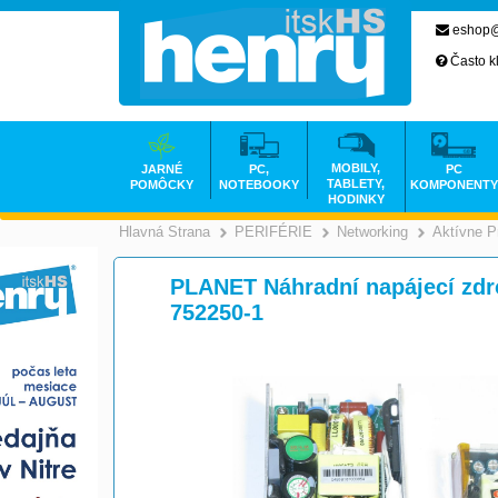
eshop@
Často k
MOBILY,
JARNÉ
PC,
PC
TABLETY,
POMÔCKY
NOTEBOOKY
KOMPONENTY
HODINKY
Hlavná Strana
PERIFÉRIE
Networking
Aktívne P
>
>
PLANET Náhradní napájecí zdr
752250-1