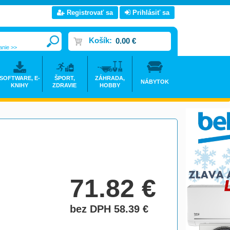
Registrovať sa
Prihlásiť sa
Košík:
0.00 €
anie >>
SOFTWARE, E-
ŠPORT,
ZÁHRADA,
NÁBYTOK
KNIHY
ZDRAVIE
HOBBY
71.82
€
bez DPH 58.39
€