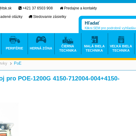
itsk.sk
+421 37 6503 908
Predajne a kontakty
ladené otázky
Sledovanie zásielky
Klikni SEM pre podrobné vyhľadáv
ČIERNA
MALÁ BIELA
VEĽKÁ BIELA
PERIFÉRIE
HERNÁ ZÓNA
TECHNIKA
TECHNIKA
TECHNIKA
rvky
PoE
>
>
oj pro POE-1200G 4150-712004-004+4150-