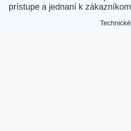
prístupe a jednaní k zákazníkom a
Technické
Â
Â
Â