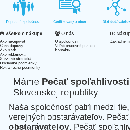
Popredná spoločnosť
Certifikovaný partner
Sieť dodávateľo
Všetko o nákupe
O nás
Nákup 
Ako nakupovať
O spoločnosti
Základné in
Cena dopravy
Voľné pracovné pozície
Ako platiť
Kontakty
Ako reklamovať
Servisné strediská
Obchodné podmienky
Reklamačné podmienky
Máme
Pečať spoľahlivosti
Slovenskej republiky
Naša spoločnosť patrí medzi tie
verejných obstarávateľov. Pečať 
obstarávateľov
. Pečať spoľahli