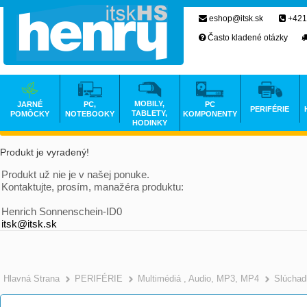
eshop@itsk.sk
+421
Často kladené otázky
MOBILY,
JARNÉ
PC,
PC
PERIFÉRIE
TABLETY,
POMÔCKY
NOTEBOOKY
KOMPONENTY
HODINKY
Produkt je vyradený!
Produkt už nie je v našej ponuke.
Kontaktujte, prosím, manažéra produktu:
Henrich Sonnenschein-ID0
itsk@itsk.sk
Hlavná Strana
PERIFÉRIE
Multimédiá , Audio, MP3, MP4
Slúchad