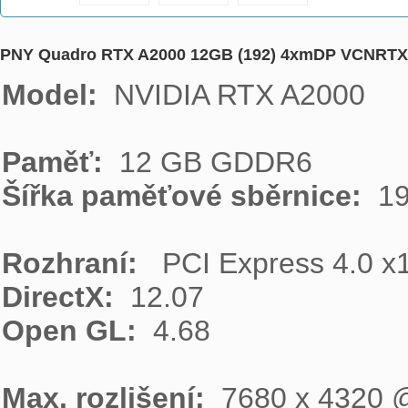
PNY Quadro RTX A2000 12GB (192) 4xmDP VCNRT
Model: 
 NVIDIA RTX A2000

Paměť: 
Šířka paměťové sběrnice: 
 19
Rozhraní: 
DirectX: 
Open GL: 
 4.68

Max. rozlišení: 