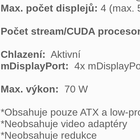
Max. počet displejů:
 4 (max. 
Počet stream/CUDA procesor
Chlazení: 
mDisplayPort: 
 4x mDisplayPor
Max. výkon: 
 70 W

*Obsahuje pouze ATX a low-prof
*Neobsahuje video adaptéry

*Neobsahuje redukce