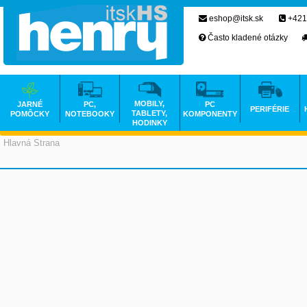
eshop@itsk.sk
+421
Často kladené otázky
MOBILY,
JARNÉ
PC,
PC
PERIFÉRIE
TABLETY,
POMÔCKY
NOTEBOOKY
KOMPONENTY
HODINKY
Hlavná Strana