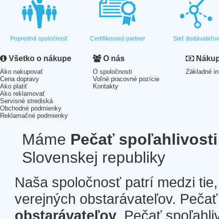
Popredná spoločnosť
Certifikovaný partner
Sieť dodávateľo
Všetko o nákupe
O nás
Nákup 
Ako nakupovať
O spoločnosti
Základné in
Cena dopravy
Voľné pracovné pozície
Ako platiť
Kontakty
Ako reklamovať
Servisné strediská
Obchodné podmienky
Reklamačné podmienky
Máme
Pečať spoľahlivosti
Slovenskej republiky
Naša spoločnosť patrí medzi tie
verejných obstarávateľov. Pečať 
obstarávateľov
. Pečať spoľahli