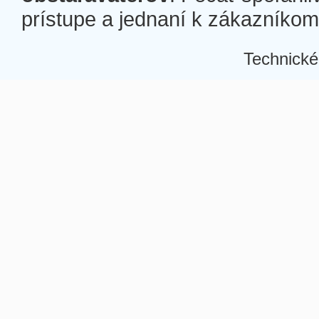
prístupe a jednaní k zákazníkom a
Technické
Â
Â
Â