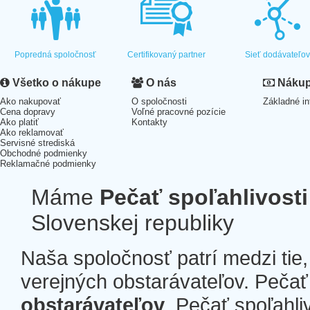
Popredná spoločnosť
Certifikovaný partner
Sieť dodávateľo
Všetko o nákupe
O nás
Nákup 
Ako nakupovať
O spoločnosti
Základné in
Cena dopravy
Voľné pracovné pozície
Ako platiť
Kontakty
Ako reklamovať
Servisné strediská
Obchodné podmienky
Reklamačné podmienky
Máme
Pečať spoľahlivosti
Slovenskej republiky
Naša spoločnosť patrí medzi tie
verejných obstarávateľov. Pečať 
obstarávateľov
. Pečať spoľahli