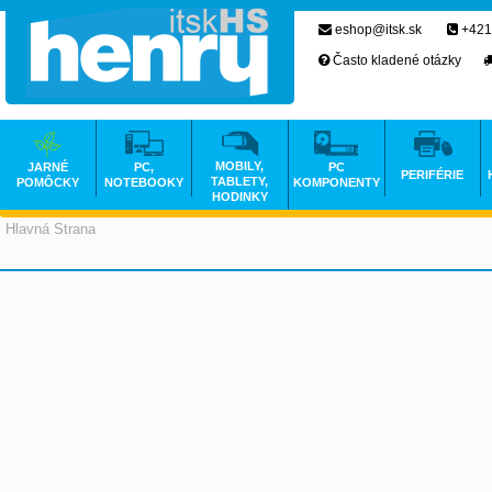
eshop@itsk.sk
+421
Často kladené otázky
MOBILY,
JARNÉ
PC,
PC
PERIFÉRIE
TABLETY,
POMÔCKY
NOTEBOOKY
KOMPONENTY
HODINKY
Hlavná Strana