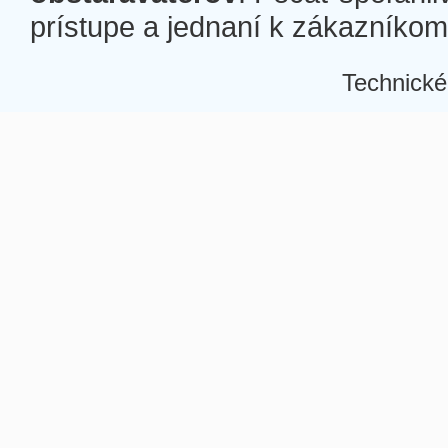
prístupe a jednaní k zákazníkom a
Technické
Â
Â
Â