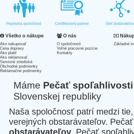
Popredná spoločnosť
Certifikovaný partner
Sieť dodávateľo
Všetko o nákupe
O nás
Nákup 
Ako nakupovať
O spoločnosti
Základné in
Cena dopravy
Voľné pracovné pozície
Ako platiť
Kontakty
Ako reklamovať
Servisné strediská
Obchodné podmienky
Reklamačné podmienky
Máme
Pečať spoľahlivosti
Slovenskej republiky
Naša spoločnosť patrí medzi tie
verejných obstarávateľov. Pečať 
obstarávateľov
. Pečať spoľahli