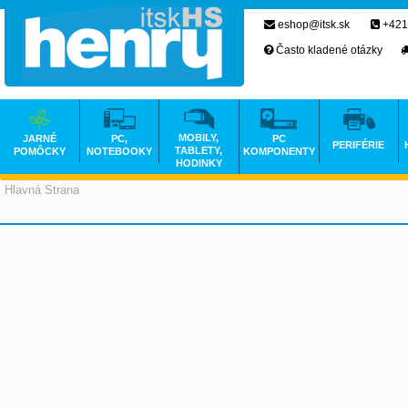
eshop@itsk.sk
+421
Často kladené otázky
MOBILY,
JARNÉ
PC,
PC
PERIFÉRIE
TABLETY,
POMÔCKY
NOTEBOOKY
KOMPONENTY
HODINKY
Hlavná Strana