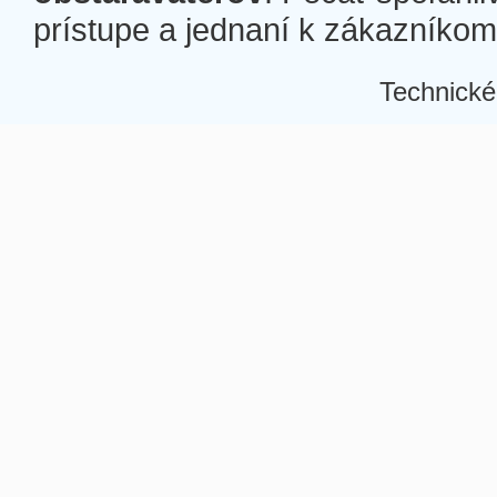
prístupe a jednaní k zákazníkom a
Technické
Â
Â
Â