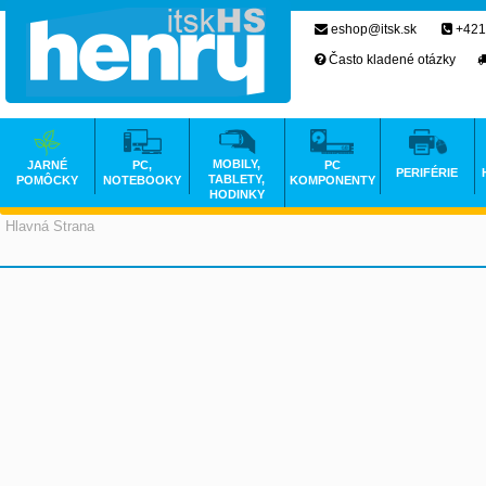
eshop@itsk.sk
+421
Často kladené otázky
MOBILY,
JARNÉ
PC,
PC
PERIFÉRIE
TABLETY,
POMÔCKY
NOTEBOOKY
KOMPONENTY
HODINKY
Hlavná Strana