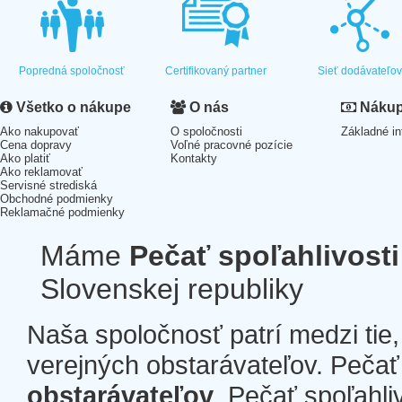
Popredná spoločnosť
Certifikovaný partner
Sieť dodávateľo
Všetko o nákupe
O nás
Nákup 
Ako nakupovať
O spoločnosti
Základné in
Cena dopravy
Voľné pracovné pozície
Ako platiť
Kontakty
Ako reklamovať
Servisné strediská
Obchodné podmienky
Reklamačné podmienky
Máme
Pečať spoľahlivosti
Slovenskej republiky
Naša spoločnosť patrí medzi tie
verejných obstarávateľov. Pečať 
obstarávateľov
. Pečať spoľahli