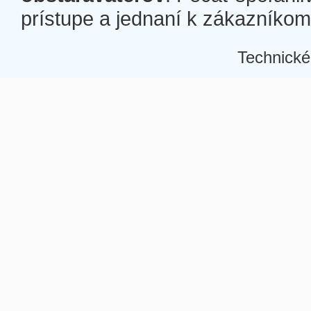
prístupe a jednaní k zákazníkom a
Technické
Â
Â
Â