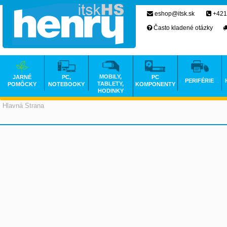
eshop@itsk.sk
+421
Často kladené otázky
MOBILY,
JARNÉ
PC,
PC
PERIFÉRIE
TABLETY,
POMÔCKY
NOTEBOOKY
KOMPONENTY
HODINKY
Hlavná Strana