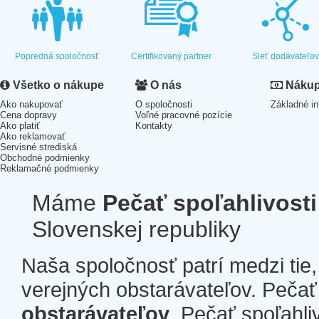
Popredná spoločnosť
Certifikovaný partner
Sieť dodávateľo
Všetko o nákupe
O nás
Nákup 
Ako nakupovať
O spoločnosti
Základné in
Cena dopravy
Voľné pracovné pozície
Ako platiť
Kontakty
Ako reklamovať
Servisné strediská
Obchodné podmienky
Reklamačné podmienky
Máme
Pečať spoľahlivosti
Slovenskej republiky
Naša spoločnosť patrí medzi tie
verejných obstarávateľov. Pečať 
obstarávateľov
. Pečať spoľahli