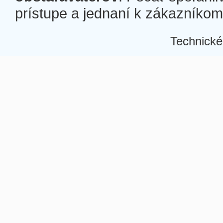
prístupe a jednaní k zákazníkom a
Technické
Â
Â
Â