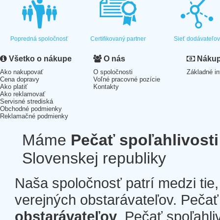
Popredná spoločnosť
Certifikovaný partner
Sieť dodávateľo
Všetko o nákupe
O nás
Nákup 
Ako nakupovať
O spoločnosti
Základné in
Cena dopravy
Voľné pracovné pozície
Ako platiť
Kontakty
Ako reklamovať
Servisné strediská
Obchodné podmienky
Reklamačné podmienky
Máme
Pečať spoľahlivosti
Slovenskej republiky
Naša spoločnosť patrí medzi tie
verejných obstarávateľov. Pečať 
obstarávateľov
. Pečať spoľahli