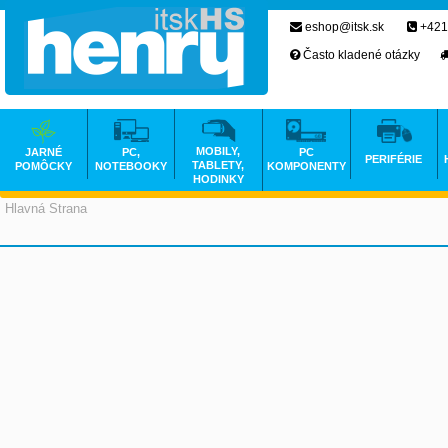
eshop@itsk.sk
+421
Často kladené otázky
MOBILY,
JARNÉ
PC,
PC
PERIFÉRIE
TABLETY,
POMÔCKY
NOTEBOOKY
KOMPONENTY
HODINKY
Hlavná Strana