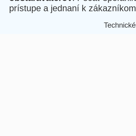
prístupe a jednaní k zákazníkom a
Technické
Â
Â
Â