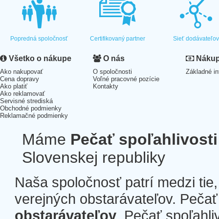
Popredná spoločnosť
Certifikovaný partner
Sieť dodávateľo
Všetko o nákupe
O nás
Nákup 
Ako nakupovať
O spoločnosti
Základné in
Cena dopravy
Voľné pracovné pozície
Ako platiť
Kontakty
Ako reklamovať
Servisné strediská
Obchodné podmienky
Reklamačné podmienky
Máme
Pečať spoľahlivosti
Slovenskej republiky
Naša spoločnosť patrí medzi tie
verejných obstarávateľov. Pečať 
obstarávateľov
. Pečať spoľahli