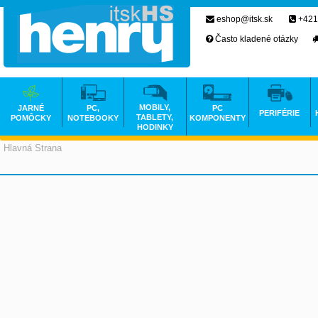
eshop@itsk.sk
+421
Často kladené otázky
MOBILY,
JARNÉ
PC,
PC
PERIFÉRIE
TABLETY,
POMÔCKY
NOTEBOOKY
KOMPONENTY
HODINKY
Hlavná Strana