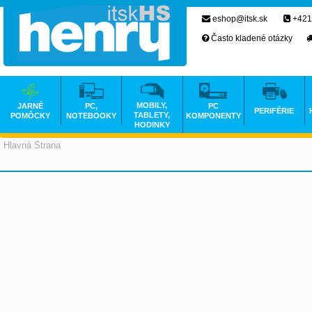
eshop@itsk.sk
+421
Často kladené otázky
MOBILY,
JARNÉ
PC,
PC
PERIFÉRIE
TABLETY,
POMÔCKY
NOTEBOOKY
KOMPONENTY
HODINKY
Hlavná Strana