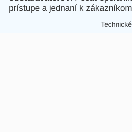
prístupe a jednaní k zákazníkom a
Technické
Â
Â
Â