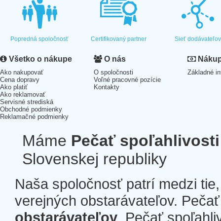
Popredná spoločnosť
Certifikovaný partner
Sieť dodávateľo
Všetko o nákupe
O nás
Nákup 
Ako nakupovať
O spoločnosti
Základné in
Cena dopravy
Voľné pracovné pozície
Ako platiť
Kontakty
Ako reklamovať
Servisné strediská
Obchodné podmienky
Reklamačné podmienky
Máme
Pečať spoľahlivosti
Slovenskej republiky
Naša spoločnosť patrí medzi tie
verejných obstarávateľov. Pečať 
obstarávateľov
. Pečať spoľahli