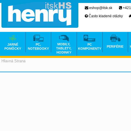
eshop@itsk.sk
+421
Často kladené otázky
MOBILY,
JARNÉ
PC,
PC
PERIFÉRIE
TABLETY,
POMÔCKY
NOTEBOOKY
KOMPONENTY
HODINKY
Hlavná Strana