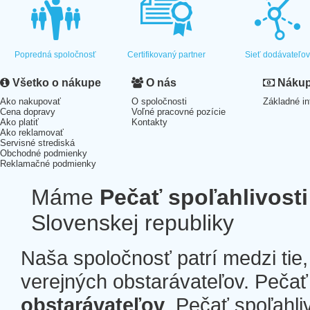
Popredná spoločnosť
Certifikovaný partner
Sieť dodávateľo
Všetko o nákupe
O nás
Nákup 
Ako nakupovať
O spoločnosti
Základné in
Cena dopravy
Voľné pracovné pozície
Ako platiť
Kontakty
Ako reklamovať
Servisné strediská
Obchodné podmienky
Reklamačné podmienky
Máme
Pečať spoľahlivosti
Slovenskej republiky
Naša spoločnosť patrí medzi tie
verejných obstarávateľov. Pečať 
obstarávateľov
. Pečať spoľahli