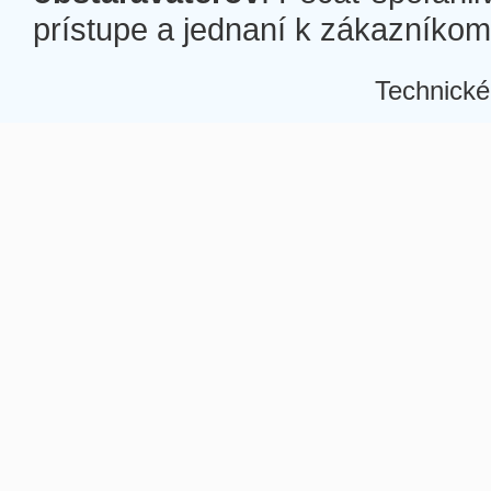
prístupe a jednaní k zákazníkom a
Technické
Â
Â
Â