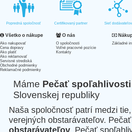
Popredná spoločnosť
Certifikovaný partner
Sieť dodávateľo
Všetko o nákupe
O nás
Nákup 
Ako nakupovať
O spoločnosti
Základné in
Cena dopravy
Voľné pracovné pozície
Ako platiť
Kontakty
Ako reklamovať
Servisné strediská
Obchodné podmienky
Reklamačné podmienky
Máme
Pečať spoľahlivosti
Slovenskej republiky
Naša spoločnosť patrí medzi tie
verejných obstarávateľov. Pečať 
obstarávateľov
. Pečať spoľahli