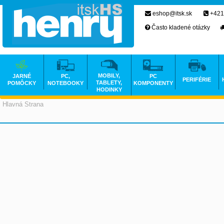
eshop@itsk.sk
+421
Často kladené otázky
MOBILY,
JARNÉ
PC,
PC
PERIFÉRIE
TABLETY,
POMÔCKY
NOTEBOOKY
KOMPONENTY
HODINKY
Hlavná Strana