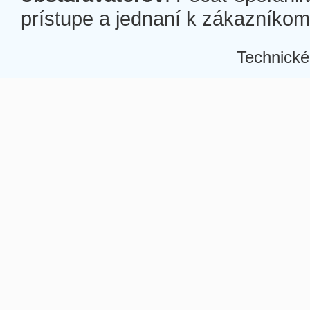
prístupe a jednaní k zákazníkom a
Technické
Â
Â
Â