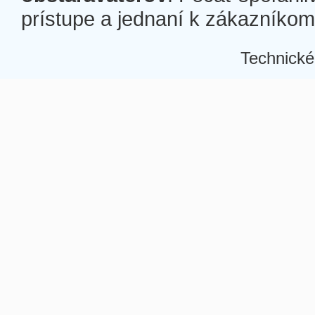
prístupe a jednaní k zákazníkom a
Technické
Â
Â
Â