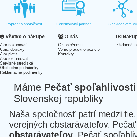
Popredná spoločnosť
Certifikovaný partner
Sieť dodávateľo
Všetko o nákupe
O nás
Nákup 
Ako nakupovať
O spoločnosti
Základné in
Cena dopravy
Voľné pracovné pozície
Ako platiť
Kontakty
Ako reklamovať
Servisné strediská
Obchodné podmienky
Reklamačné podmienky
Máme
Pečať spoľahlivosti
Slovenskej republiky
Naša spoločnosť patrí medzi tie
verejných obstarávateľov. Pečať 
obstarávateľov
. Pečať spoľahli