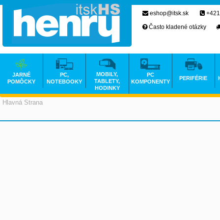
eshop@itsk.sk
+421
Často kladené otázky
MOBILY,
JARNÉ
PC,
PC
PERIFÉRIE
TABLETY,
POMÔCKY
NOTEBOOKY
KOMPONENTY
HODINKY
Hlavná Strana