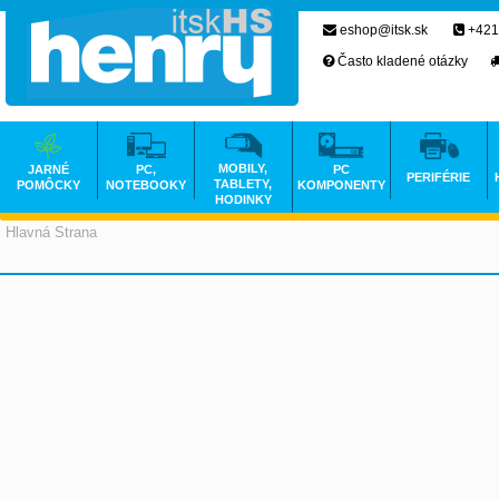
eshop@itsk.sk
+421
Často kladené otázky
MOBILY,
JARNÉ
PC,
PC
PERIFÉRIE
TABLETY,
POMÔCKY
NOTEBOOKY
KOMPONENTY
HODINKY
Hlavná Strana