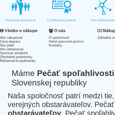
Popredná spoločnosť
Certifikovaný partner
Sieť dodávateľo
Všetko o nákupe
O nás
Nákup 
Ako nakupovať
O spoločnosti
Základné in
Cena dopravy
Voľné pracovné pozície
Ako platiť
Kontakty
Ako reklamovať
Servisné strediská
Obchodné podmienky
Reklamačné podmienky
Máme
Pečať spoľahlivosti
Slovenskej republiky
Naša spoločnosť patrí medzi tie
verejných obstarávateľov. Pečať 
obstarávateľov
. Pečať spoľahli