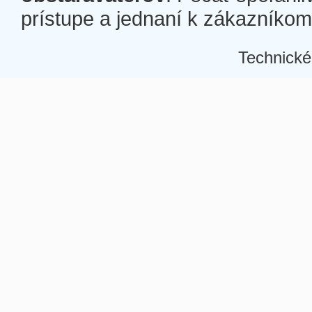
prístupe a jednaní k zákazníkom a
Technické
Â
Â
Â