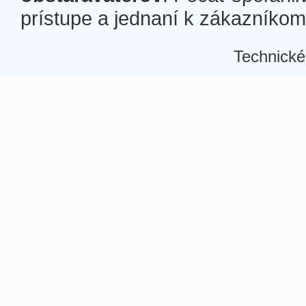
prístupe a jednaní k zákazníkom a
Technické
Â
Â
Â