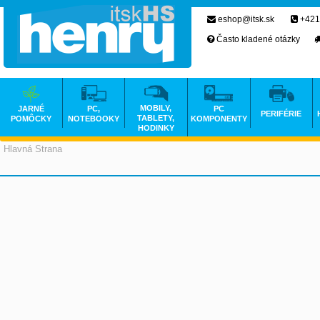
eshop@itsk.sk
+421
Často kladené otázky
MOBILY,
JARNÉ
PC,
PC
PERIFÉRIE
TABLETY,
POMÔCKY
NOTEBOOKY
KOMPONENTY
HODINKY
Hlavná Strana