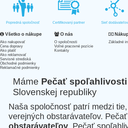
Popredná spoločnosť
Certifikovaný partner
Sieť dodávateľo
Všetko o nákupe
O nás
Nákup 
Ako nakupovať
O spoločnosti
Základné in
Cena dopravy
Voľné pracovné pozície
Ako platiť
Kontakty
Ako reklamovať
Servisné strediská
Obchodné podmienky
Reklamačné podmienky
Máme
Pečať spoľahlivosti
Slovenskej republiky
Naša spoločnosť patrí medzi tie
verejných obstarávateľov. Pečať 
obstarávateľov
. Pečať spoľahli