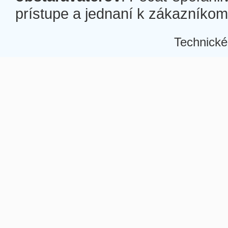
prístupe a jednaní k zákazníkom a
Technické
Â
Â
Â