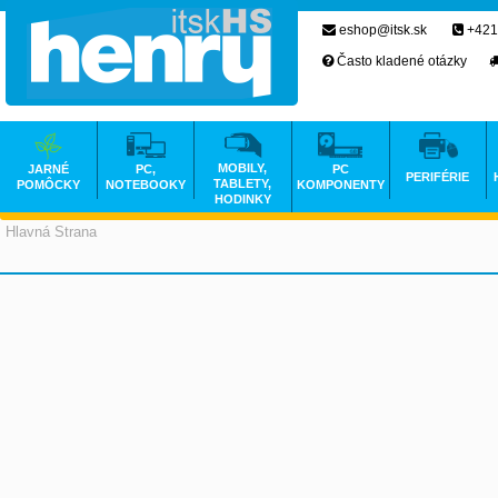
eshop@itsk.sk
+421
Často kladené otázky
MOBILY,
JARNÉ
PC,
PC
PERIFÉRIE
TABLETY,
POMÔCKY
NOTEBOOKY
KOMPONENTY
HODINKY
Hlavná Strana