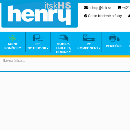
eshop@itsk.sk
+421
Často kladené otázky
MOBILY,
JARNÉ
PC,
PC
PERIFÉRIE
TABLETY,
POMÔCKY
NOTEBOOKY
KOMPONENTY
HODINKY
Hlavná Strana