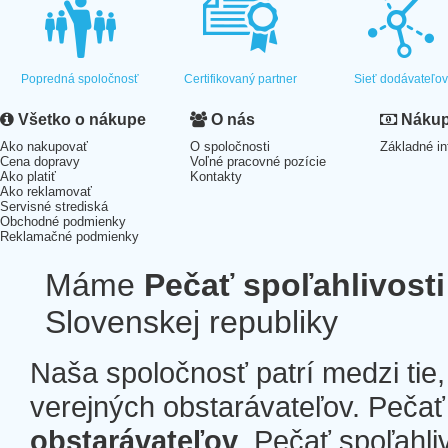
Popredná spoločnosť
Certifikovaný partner
Sieť dodávateľo
Všetko o nákupe
O nás
Nákup 
Ako nakupovať
O spoločnosti
Základné in
Cena dopravy
Voľné pracovné pozície
Ako platiť
Kontakty
Ako reklamovať
Servisné strediská
Obchodné podmienky
Reklamačné podmienky
Máme
Pečať spoľahlivosti
Slovenskej republiky
Naša spoločnosť patrí medzi tie
verejných obstarávateľov. Pečať 
obstarávateľov
. Pečať spoľahli