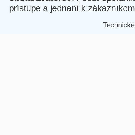
prístupe a jednaní k zákazníkom a
Technické
Â
Â
Â