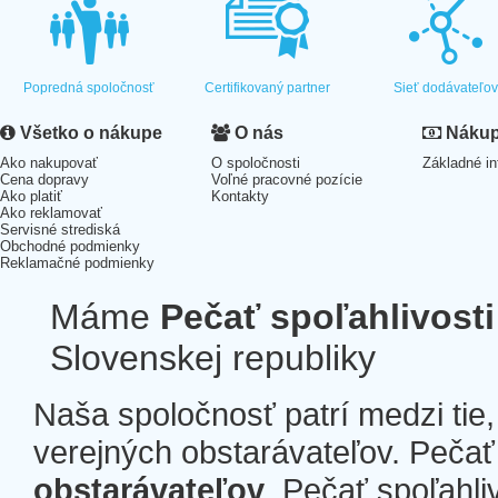
Popredná spoločnosť
Certifikovaný partner
Sieť dodávateľo
Všetko o nákupe
O nás
Nákup 
Ako nakupovať
O spoločnosti
Základné in
Cena dopravy
Voľné pracovné pozície
Ako platiť
Kontakty
Ako reklamovať
Servisné strediská
Obchodné podmienky
Reklamačné podmienky
Máme
Pečať spoľahlivosti
Slovenskej republiky
Naša spoločnosť patrí medzi tie
verejných obstarávateľov. Pečať 
obstarávateľov
. Pečať spoľahli