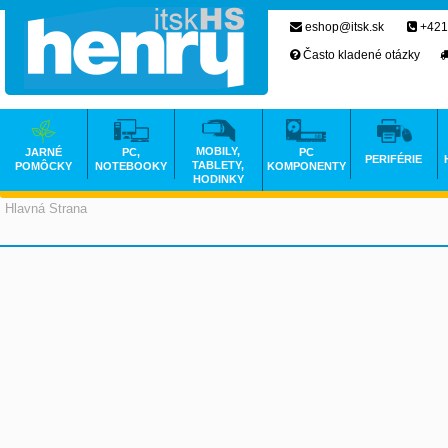
eshop@itsk.sk
+421
Často kladené otázky
MOBILY,
JARNÉ
PC,
PC
PERIFÉRIE
TABLETY,
POMÔCKY
NOTEBOOKY
KOMPONENTY
HODINKY
Hlavná Strana