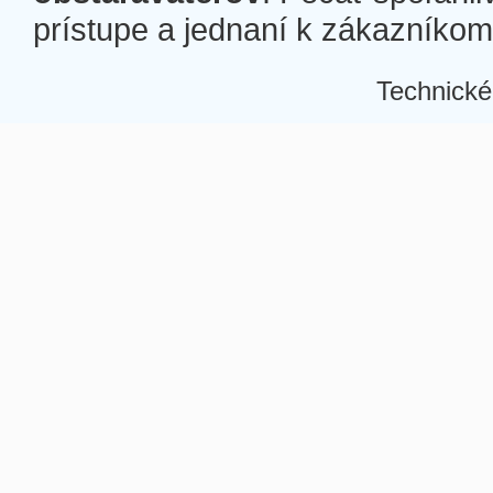
prístupe a jednaní k zákazníkom a
Technické
Â
Â
Â