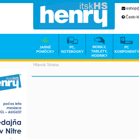
eshop@
Často k
MOBILY,
JARNÉ
PC,
PC
TABLETY,
POMÔCKY
NOTEBOOKY
KOMPONENTY
HODINKY
Hlavná Strana