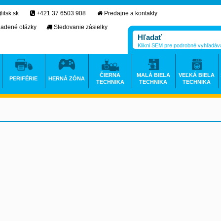
itsk.sk
+421 37 6503 908
Predajne a kontakty
ladené otázky
Sledovanie zásielky
Klikni SEM pre podrobné vyhľadáv
ČIERNA
MALÁ BIELA
VEĽKÁ BIELA
PERIFÉRIE
HERNÁ ZÓNA
TECHNIKA
TECHNIKA
TECHNIKA