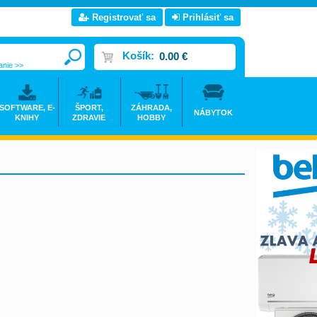
Registrovať sa
Prihlásiť sa
Košík:
0.00 €
anie >>
SOFTWARE, E-
ŠPORT,
ZÁHRADA,
NÁBYTOK
KNIHY
ZDRAVIE
HOBBY