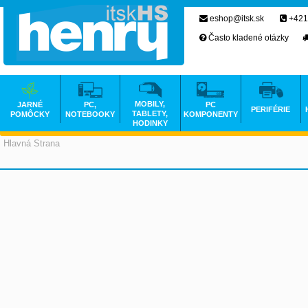
eshop@itsk.sk
+421
Často kladené otázky
MOBILY,
JARNÉ
PC,
PC
PERIFÉRIE
TABLETY,
POMÔCKY
NOTEBOOKY
KOMPONENTY
HODINKY
Hlavná Strana