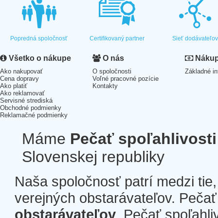
Popredná spoločnosť
Certifikovaný partner
Sieť dodávateľo
Všetko o nákupe
O nás
Nákup 
Ako nakupovať
O spoločnosti
Základné in
Cena dopravy
Voľné pracovné pozície
Ako platiť
Kontakty
Ako reklamovať
Servisné strediská
Obchodné podmienky
Reklamačné podmienky
Máme
Pečať spoľahlivosti
Slovenskej republiky
Naša spoločnosť patrí medzi tie
verejných obstarávateľov. Pečať 
obstarávateľov
. Pečať spoľahli