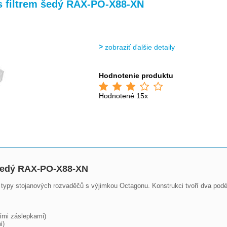
>
>
>
s filtrem šedý RAX-PO-X88-XN
zobraziť ďalšie detaily
Hodnotenie produktu
Hodnotené 15x
m šedý RAX-PO-X88-XN
y typy stojanových rozvaděčů s výjimkou Octagonu. Konstrukci tvoří dva podél
ími záslepkami)

)
