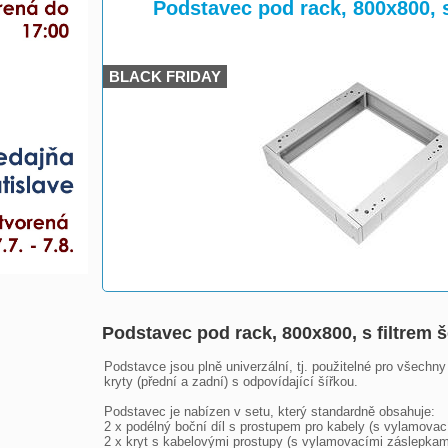
>
>
Podstavec pod rack, 800x800, 
BLACK FRIDAY
Podstavec pod rack, 800x800, s filtre
Podstavce jsou plně univerzální, tj. použitelné pro všechn
kryty (přední a zadní) s odpovídající šířkou.

Podstavec je nabízen v setu, který standardně obsahuje:

2 x podélný boční díl s prostupem pro kabely (s vylamovac
2 x kryt s kabelovými prostupy (s vylamovacími záslepkami