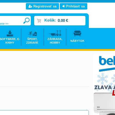
Registrovať sa
Prihlásiť sa
Košík:
0.00 €
anie >>
SOFTWARE, E-
ŠPORT,
ZÁHRADA,
NÁBYTOK
KNIHY
ZDRAVIE
HOBBY