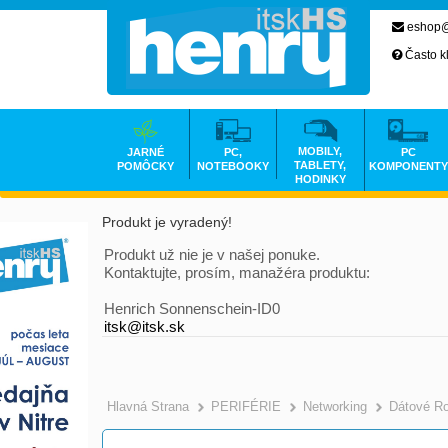
eshop@
Často k
MOBILY,
JARNÉ
PC,
PC
TABLETY,
POMÔCKY
NOTEBOOKY
KOMPONENTY
HODINKY
Produkt je vyradený!
Produkt už nie je v našej ponuke.
Kontaktujte, prosím, manažéra produktu:
Henrich Sonnenschein-ID0
itsk@itsk.sk
Hlavná Strana
PERIFÉRIE
Networking
Dátové R