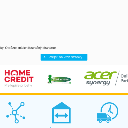
y. Obrázok má len ilustračný charakter.
Prejsť na vrch stránky...