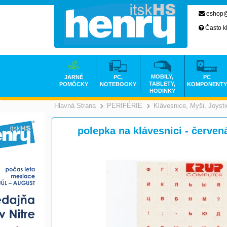
eshop@
Často k
MOBILY,
JARNÉ
PC,
PC
TABLETY,
POMÔCKY
NOTEBOOKY
KOMPONENTY
HODINKY
Hlavná Strana
PERIFÉRIE
Klávesnice, Myši, Joyst
>
>
polepka na klávesnici - červen