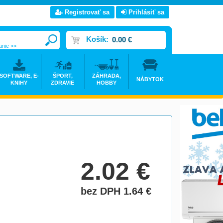
Registrovať sa
Prihlásiť sa
Košík:
0.00 €
anie >>
SOFTWARE, E-
ŠPORT,
ZÁHRADA,
NÁBYTOK
KNIHY
ZDRAVIE
HOBBY
2.02
€
bez DPH 1.64
€
do košíka