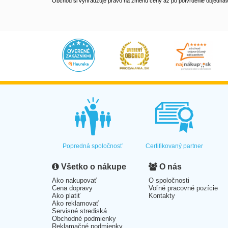
Obchod si vyhradzuje právo na zmenu ceny až po potvrdenie objednávk
Popredná spoločnosť
Certifikovaný partner
Všetko o nákupe
O nás
Ako nakupovať
O spoločnosti
Cena dopravy
Voľné pracovné pozície
Ako platiť
Kontakty
Ako reklamovať
Servisné strediská
Obchodné podmienky
Reklamačné podmienky