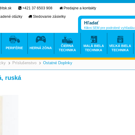
itsk.sk
+421 37 6503 908
Predajne a kontakty
ladené otázky
Sledovanie zásielky
Klikni SEM pre podrobné vyhľadáv
ČIERNA
MALÁ BIELA
VEĽKÁ BIELA
PERIFÉRIE
HERNÁ ZÓNA
TECHNIKA
TECHNIKA
TECHNIKA
icky
Príslušenstvo
Ostatné Doplnky
>
>
á, ruská