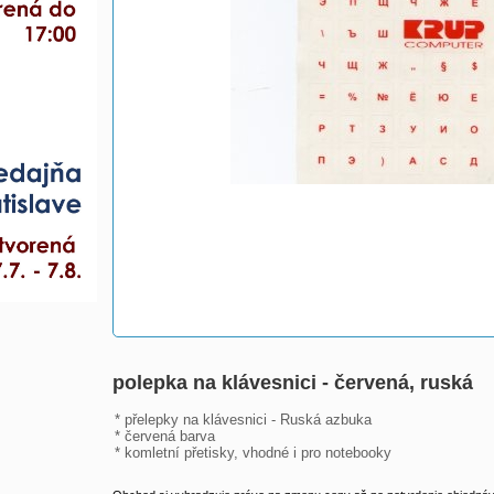
polepka na klávesnici - červená, ruská
* přelepky na klávesnici - Ruská azbuka

* červená barva

* komletní přetisky, vhodné i pro notebooky