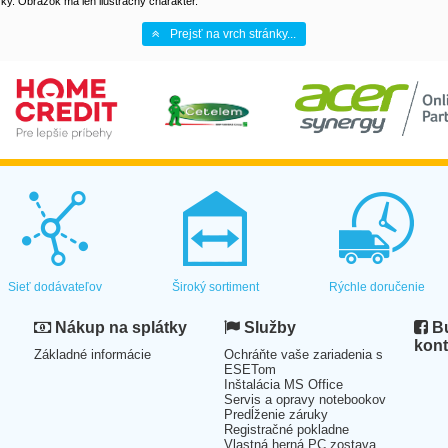
y. Obrázok má len ilustračný charakter.
Prejsť na vrch stránky...
Sieť dodávateľov
Široký sortiment
Rýchle doručenie
Nákup na splátky
Služby
Bu
kont
Základné informácie
Ochráňte vaše zariadenia s
ESETom
Inštalácia MS Office
Servis a opravy notebookov
Predĺženie záruky
Registračné pokladne
Vlastná herná PC zostava