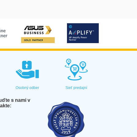
Osobný odber
Sieť predajní
ďte s nami v
akte: