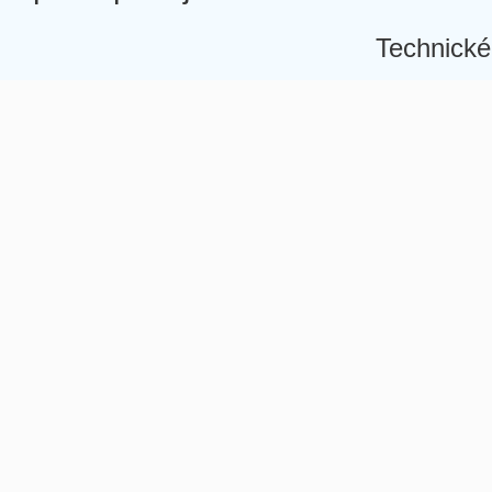
Technické
Â
Â
Â