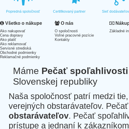
Popredná spoločnosť
Certifikovaný partner
Sieť dodávateľo
Všetko o nákupe
O nás
Nákup 
Ako nakupovať
O spoločnosti
Základné in
Cena dopravy
Voľné pracovné pozície
Ako platiť
Kontakty
Ako reklamovať
Servisné strediská
Obchodné podmienky
Reklamačné podmienky
Máme
Pečať spoľahlivosti
Slovenskej republiky
Naša spoločnosť patrí medzi tie
verejných obstarávateľov. Pečať 
obstarávateľov
. Pečať spoľahli
prístupe a jednaní k zákazníkom a