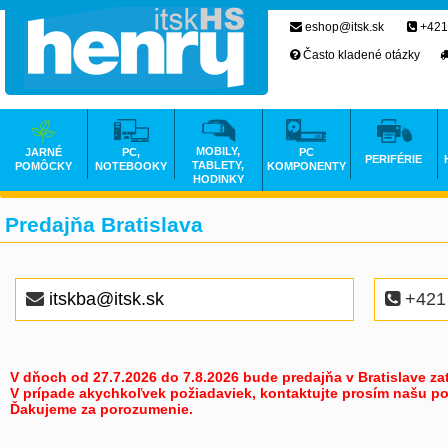
eshop@itsk.sk
+421
Často kladené otázky
MOBILY,
JARNÉ
PC,
PC
PERIFÉRIE
TABLETY,
POMÔCKY
NOTEBOOKY
KOMPONENTY
HODINKY
Predajňa Bratislava
itskba@itsk.sk
+421 
V dňoch od 27.7.2026 do 7.8.2026 bude predajňa v Bratislave za
V prípade akychkoľvek požiadaviek, kontaktujte prosím našu po
Ďakujeme za porozumenie.