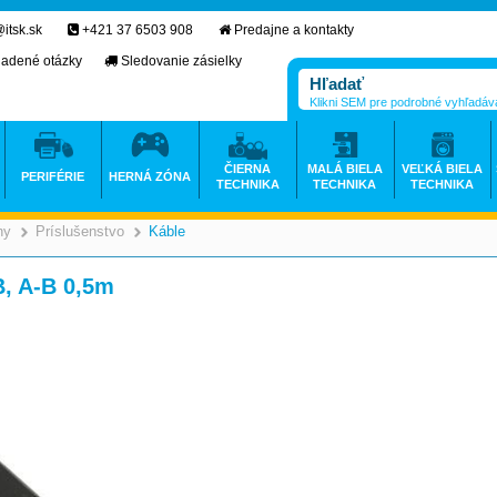
itsk.sk
+421 37 6503 908
Predajne a kontakty
ladené otázky
Sledovanie zásielky
Klikni SEM pre podrobné vyhľadáv
ČIERNA
MALÁ BIELA
VEĽKÁ BIELA
PERIFÉRIE
HERNÁ ZÓNA
TECHNIKA
TECHNIKA
TECHNIKA
ny
Príslušenstvo
Káble
>
>
>
, A-B 0,5m