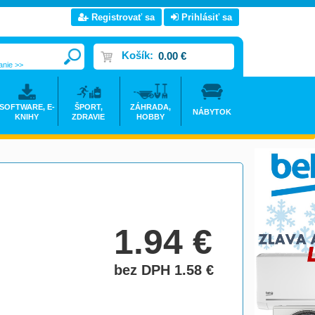
Registrovať sa
Prihlásiť sa
Košík:
0.00 €
anie >>
SOFTWARE, E-
ŠPORT,
ZÁHRADA,
NÁBYTOK
KNIHY
ZDRAVIE
HOBBY
1.94
€
bez DPH 1.58
€
do košíka