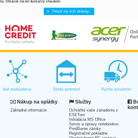
y. Obrázok má len ilustračný charakter.
Prejsť na vrch stránky...
Sieť dodávateľov
Široký sortiment
Rýchle doručenie
Nákup na splátky
Služby
Bu
kont
Základné informácie
Ochráňte vaše zariadenia s
ESETom
Inštalácia MS Office
Servis a opravy notebookov
Predĺženie záruky
Registračné pokladne
Vlastná herná PC zostava