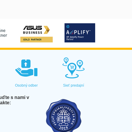
Osobný odber
Sieť predajní
ďte s nami v
akte: