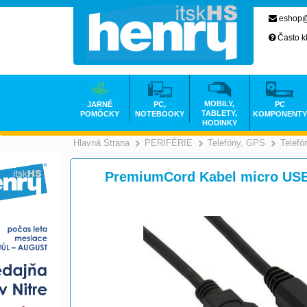
eshop@
Často k
MOBILY,
JARNÉ
PC,
PC
TABLETY,
POMÔCKY
NOTEBOOKY
KOMPONENTY
HODINKY
Hlavná Strana
PERIFÉRIE
Telefóny, GPS
Telefó
>
>
PremiumCord Kabel micro USB