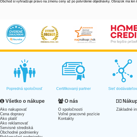
Obchod si vyhradzuje právo na zmenu ceny až po potvrdenie objednávky. Obrázok má len il
Popredná spoločnosť
Certifikovaný partner
Sieť dodávateľo
Všetko o nákupe
O nás
Nákup 
Ako nakupovať
O spoločnosti
Základné in
Cena dopravy
Voľné pracovné pozície
Ako platiť
Kontakty
Ako reklamovať
Servisné strediská
Obchodné podmienky
Reklamačné podmienky