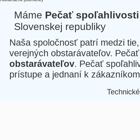
Máme
Pečať spoľahlivosti
Slovenskej republiky
Naša spoločnosť patrí medzi tie
verejných obstarávateľov. Pečať 
obstarávateľov
. Pečať spoľahli
prístupe a jednaní k zákazníkom a
Technické
Â
Â
Â