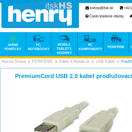
eshop@itsk.sk
+421
Často kladené otázky
MOBILY,
JARNÉ
PC,
PC
PERIFÉRIE
TABLETY,
POMÔCKY
NOTEBOOKY
KOMPONENTY
HODINKY
Hlavná Strana
PERIFÉRIE
Káble A Redukcie
USB Káble
Predl
>
>
>
PremiumCord USB 2.0 kabel prodlužovací