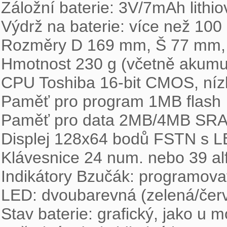
Záložní baterie: 3V/7mAh lithio
Výdrž na baterie: více než 100 
Rozměry D 169 mm, Š 77 mm,
Hmotnost 230 g (včetně akumul
CPU Toshiba 16-bit CMOS, nízk
Paměť pro program 1MB flash

Paměť pro data 2MB/4MB SRA
Displej 128x64 bodů FSTN s L
Klávesnice 24 num. nebo 39 al
Indikátory Bzučák: programovat
LED: dvoubarevná (zelená/červ
Stav baterie: grafický, jako u mo