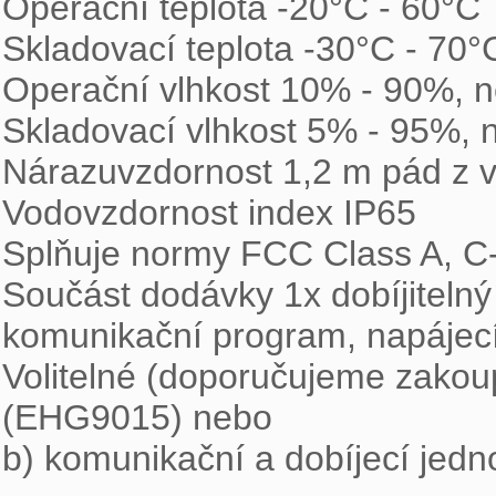
Operační teplota -20°C - 60°C

Skladovací teplota -30°C - 70°C
Operační vlhkost 10% - 90%, n
Skladovací vlhkost 5% - 95%, n
Nárazuvzdornost 1,2 m pád z v
Vodovzdornost index IP65

Splňuje normy FCC Class A, C-
Součást dodávky 1x dobíjitelný
komunikační program, napájecí 
Volitelné (doporučujeme zakoupi
(EHG9015) nebo

b) komunikační a dobíjecí j