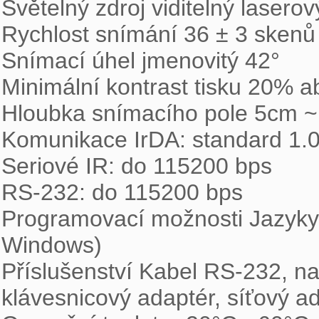
Světelný zdroj viditelný lasero
Rychlost snímání 36 ± 3 skenů 
Snímací úhel jmenovitý 42°

Minimální kontrast tisku 20% ab
Hloubka snímacího pole 5cm ~ 9
Komunikace IrDA: standard 1.0 
Seriové IR: do 115200 bps

RS-232: do 115200 bps

Programovací možnosti Jazyky 
Windows)

Příslušenství Kabel RS-232, nab
klávesnicový adaptér, síťový ad