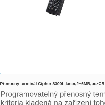
Přenosný terminál Cipher 8300L,laser,2+6MB,bezC
Programovatelný přenosný term
kriteria kladená na zařízení to