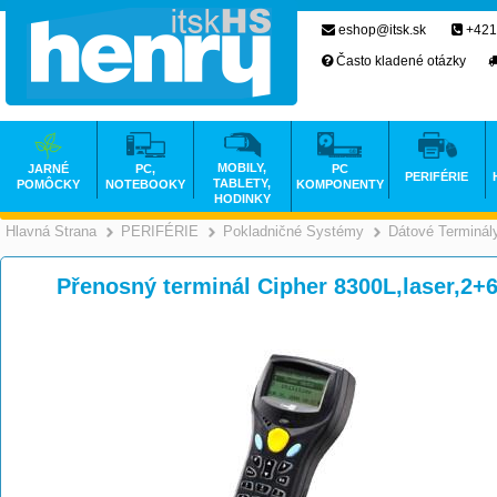
eshop@itsk.sk
+421
Často kladené otázky
MOBILY,
JARNÉ
PC,
PC
PERIFÉRIE
TABLETY,
POMÔCKY
NOTEBOOKY
KOMPONENTY
HODINKY
Hlavná Strana
PERIFÉRIE
Pokladničné Systémy
Dátové Terminál
>
>
Přenosný terminál Cipher 8300L,laser,