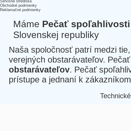
Servisné strediská
Obchodné podmienky
Reklamačné podmienky
Máme
Pečať spoľahlivosti
Slovenskej republiky
Naša spoločnosť patrí medzi tie
verejných obstarávateľov. Pečať 
obstarávateľov
. Pečať spoľahli
prístupe a jednaní k zákazníkom a
Technické
Â
Â
Â