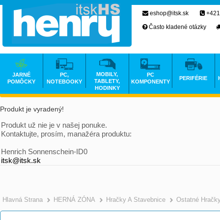
eshop@itsk.sk
+421
Často kladené otázky
MOBILY,
JARNÉ
PC,
PC
PERIFÉRIE
TABLETY,
POMÔCKY
NOTEBOOKY
KOMPONENTY
HODINKY
Produkt je vyradený!
Produkt už nie je v našej ponuke.
Kontaktujte, prosím, manažéra produktu:
Henrich Sonnenschein-ID0
itsk@itsk.sk
Hlavná Strana
HERNÁ ZÓNA
Hračky A Stavebnice
Ostatné Hračk