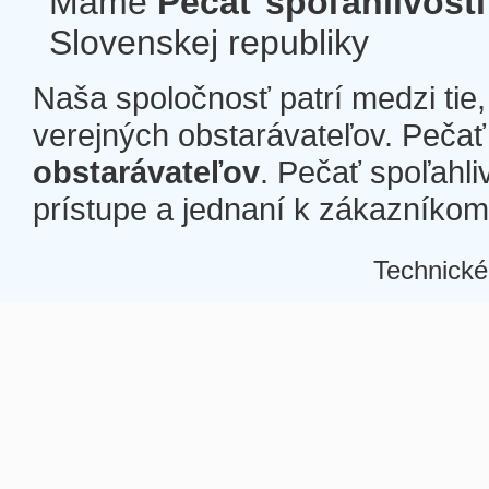
Máme
Pečať spoľahlivosti
Slovenskej republiky
Naša spoločnosť patrí medzi tie
verejných obstarávateľov. Pečať 
obstarávateľov
. Pečať spoľahli
prístupe a jednaní k zákazníkom a
Technické
Â
Â
Â