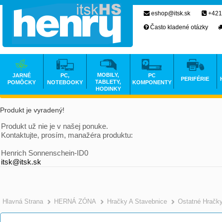
eshop@itsk.sk
+421
Často kladené otázky
MOBILY,
JARNÉ
PC,
PC
PERIFÉRIE
TABLETY,
POMÔCKY
NOTEBOOKY
KOMPONENTY
HODINKY
Produkt je vyradený!
Produkt už nie je v našej ponuke.
Kontaktujte, prosím, manažéra produktu:
Henrich Sonnenschein-ID0
itsk@itsk.sk
Hlavná Strana
HERNÁ ZÓNA
Hračky A Stavebnice
Ostatné Hračk