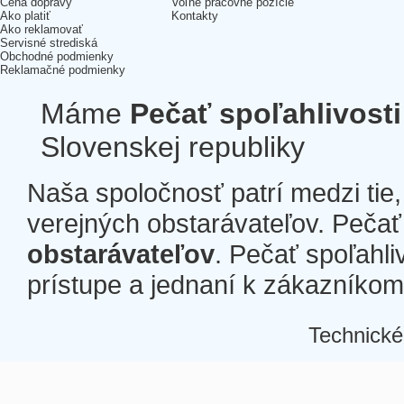
Cena dopravy
Voľné pracovné pozície
Ako platiť
Kontakty
Ako reklamovať
Servisné strediská
Obchodné podmienky
Reklamačné podmienky
Máme
Pečať spoľahlivosti
Slovenskej republiky
Naša spoločnosť patrí medzi tie
verejných obstarávateľov. Pečať 
obstarávateľov
. Pečať spoľahli
prístupe a jednaní k zákazníkom a
Technické
Â
Â
Â