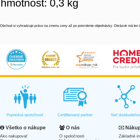
hmotnost: 0,3 kg
Obchod si vyhradzuje právo na zmenu ceny až po potvrdenie objednávky. Obrázok má len il
Popredná spoločnosť
Certifikovaný partner
Sieť dodávateľo
Všetko o nákupe
O nás
Nákup 
Ako nakupovať
O spoločnosti
Základné in