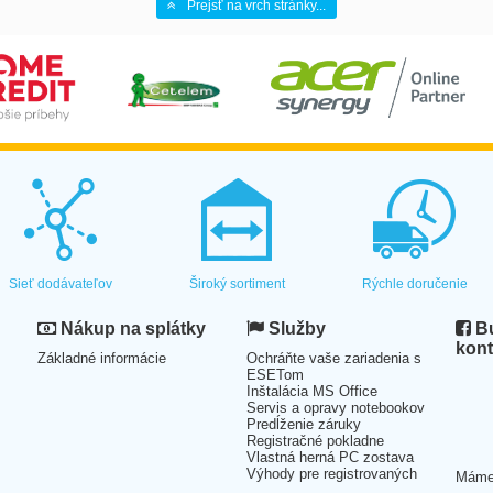
Prejsť na vrch stránky...
Sieť dodávateľov
Široký sortiment
Rýchle doručenie
Nákup na splátky
Služby
Bu
kont
Základné informácie
Ochráňte vaše zariadenia s
ESETom
Inštalácia MS Office
Servis a opravy notebookov
Predĺženie záruky
Registračné pokladne
Vlastná herná PC zostava
Výhody pre registrovaných
Mám