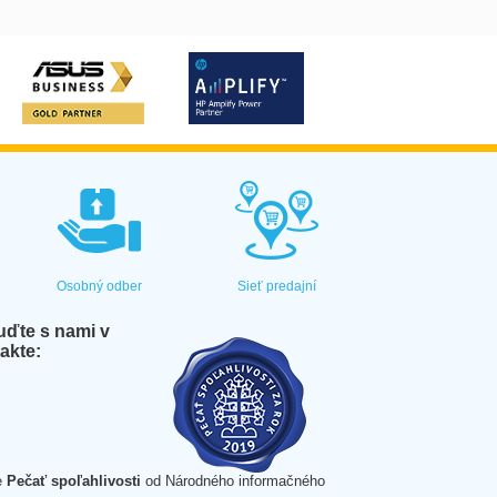
Osobný odber
Sieť predajní
ďte s nami v
akte:
e
Pečať spoľahlivosti
od Národného informačného