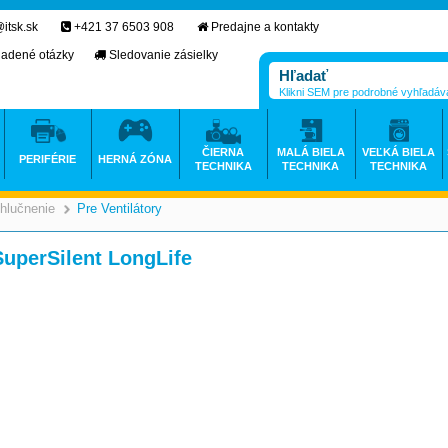
itsk.sk
+421 37 6503 908
Predajne a kontakty
ladené otázky
Sledovanie zásielky
Klikni SEM pre podrobné vyhľadáv
ČIERNA
MALÁ BIELA
VEĽKÁ BIELA
PERIFÉRIE
HERNÁ ZÓNA
TECHNIKA
TECHNIKA
TECHNIKA
hlučnenie
Pre Ventilátory
>
>
>
perSilent LongLife