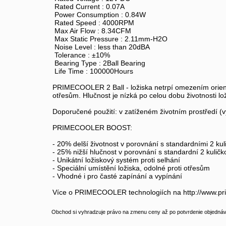
Rated Current : 0.07A
Power Consumption : 0.84W
Rated Speed : 4000RPM
Max Air Flow : 8.34CFM
Max Static Pressure : 2.11mm-H2O
Noise Level : less than 20dBA
Tolerance : ±10%
Bearing Type : 2Ball Bearing
Life Time : 100000Hours
PRIMECOOLER 2 Ball - ložiska netrpí omezením orienta
otřesům. Hlučnost je nízká po celou dobu životnosti lo
Doporučené použití: v zatíženém životním prostředí (vys
PRIMECOOLER BOOST:
- 20% delší životnost v porovnání s standardními 2 kul
- 25% nižší hlučnost v porovnání s standardní 2 kuličk
- Unikátní ložiskový systém proti selhání
- Speciální umístění ložiska, odolné proti otřesům
- Vhodné i pro časté zapínání a vypínání
Více o PRIMECOOLER technologiích na http://www.pr
Obchod si vyhradzuje právo na zmenu ceny až po potvrdenie objednávk