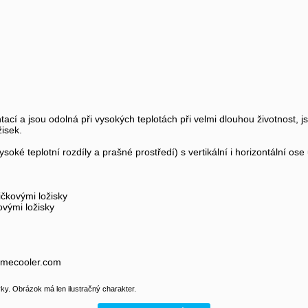
cí a jsou odolná při vysokých teplotách při velmi dlouhou životnost, 
žisek.
oké teplotní rozdíly a prašné prostředí) s vertikální i horizontální ose
ičkovými ložisky
ovými ložisky
imecooler.com
y. Obrázok má len ilustračný charakter.