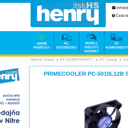
eshop@
Často k
MOBILY,
JARNÉ
PC,
PC
TABLETY,
POMÔCKY
NOTEBOOKY
KOMPONENTY
HODINKY
Hlavná Strana
PC KOMPONENTY
PC Tuning
Od
>
PRIMECOOLER PC-5010L12B Su