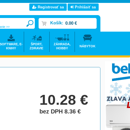
Registrovať sa
Prihlásiť sa
Košík:
0.00 €
anie >>
SOFTWARE, E-
ŠPORT,
ZÁHRADA,
NÁBYTOK
KNIHY
ZDRAVIE
HOBBY
10.28
€
bez DPH 8.36
€
do košíka