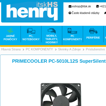
eshop@itsk.sk
+421
Často kladené otázky
MOBILY,
JARNÉ
PC,
PC
PERIFÉRIE
TABLETY,
POMÔCKY
NOTEBOOKY
KOMPONENTY
HODINKY
Hlavná Strana
PC KOMPONENTY
Skrinky A Zdroje
Príslušenstvo
>
>
PRIMECOOLER PC-5010L12S SuperSilent