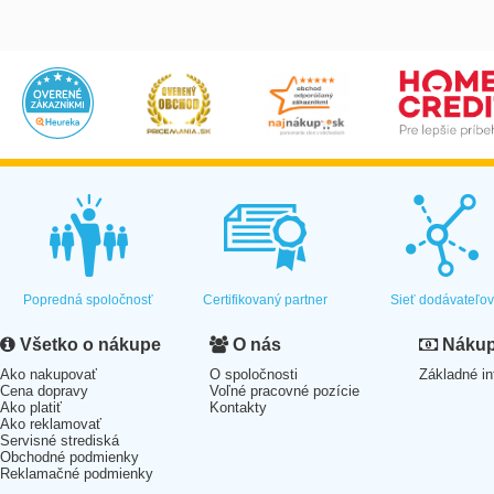
Popredná spoločnosť
Certifikovaný partner
Sieť dodávateľo
Všetko o nákupe
O nás
Nákup 
Ako nakupovať
O spoločnosti
Základné in
Cena dopravy
Voľné pracovné pozície
Ako platiť
Kontakty
Ako reklamovať
Servisné strediská
Obchodné podmienky
Reklamačné podmienky