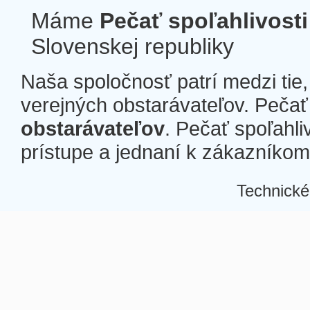
Máme
Pečať spoľahlivosti
Slovenskej republiky
Naša spoločnosť patrí medzi tie
verejných obstarávateľov. Pečať 
obstarávateľov
. Pečať spoľahli
prístupe a jednaní k zákazníkom a
Technické
Â
Â
Â