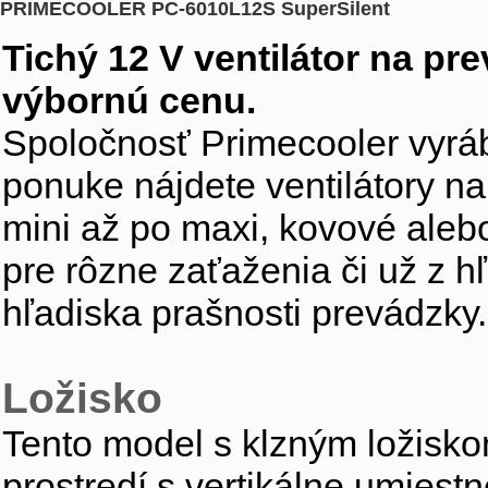
PRIMECOOLER PC-6010L12S SuperSilent
Tichý 12 V ventilátor na p
výbornú cenu.
Spoločnosť Primecooler vyrába
ponuke nájdete ventilátory na
mini až po maxi, kovové aleb
pre rôzne zaťaženia či už z hľ
hľadiska prašnosti prevádzky.
Ložisko
Tento model s klzným ložisk
prostredí s vertikálne umiest