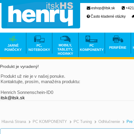
eshop@itsk.sk
+421
Často kladené otázky
MOBILY,
JARNÉ
PC,
PC
PERIFÉRIE
TABLETY,
POMÔCKY
NOTEBOOKY
KOMPONENTY
HODINKY
Produkt je vyradený!
Produkt už nie je v našej ponuke.
Kontaktujte, prosím, manažéra produktu:
Henrich Sonnenschein-ID0
itsk@itsk.sk
Hlavná Strana
PC KOMPONENTY
PC Tuning
Odhlučnenie
Pre 