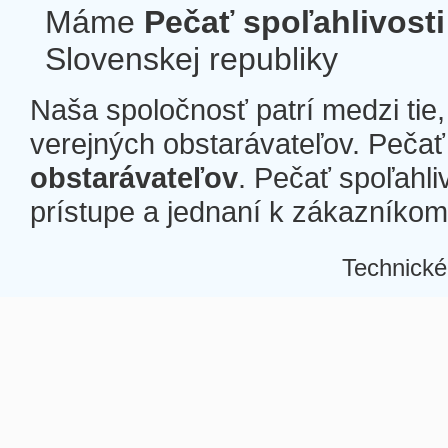
Máme
Pečať spoľahlivosti
Slovenskej republiky
Naša spoločnosť patrí medzi tie
verejných obstarávateľov. Pečať 
obstarávateľov
. Pečať spoľahli
prístupe a jednaní k zákazníkom a
Technické
Â
Â
Â