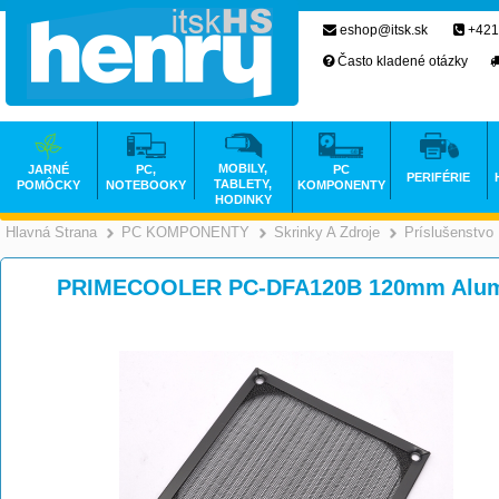
eshop@itsk.sk
+421
Často kladené otázky
MOBILY,
JARNÉ
PC,
PC
PERIFÉRIE
TABLETY,
POMÔCKY
NOTEBOOKY
KOMPONENTY
HODINKY
Hlavná Strana
PC KOMPONENTY
Skrinky A Zdroje
Príslušenstvo
>
>
PRIMECOOLER PC-DFA120B 120mm Alum