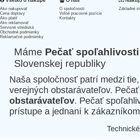
Všetko o nákupe
O nás
Nákup 
Ako nakupovať
O spoločnosti
Základné in
Cena dopravy
Voľné pracovné pozície
Ako platiť
Kontakty
Ako reklamovať
Servisné strediská
Obchodné podmienky
Reklamačné podmienky
Máme
Pečať spoľahlivosti
Slovenskej republiky
Naša spoločnosť patrí medzi tie
verejných obstarávateľov. Pečať 
obstarávateľov
. Pečať spoľahli
prístupe a jednaní k zákazníkom a
Technické
Â
Â