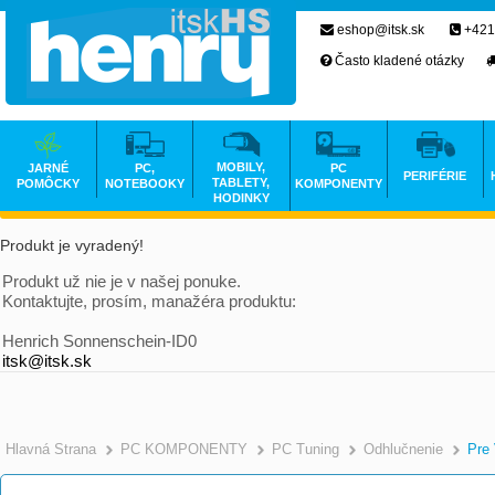
eshop@itsk.sk
+421
Často kladené otázky
MOBILY,
JARNÉ
PC,
PC
PERIFÉRIE
TABLETY,
POMÔCKY
NOTEBOOKY
KOMPONENTY
HODINKY
Produkt je vyradený!
Produkt už nie je v našej ponuke.
Kontaktujte, prosím, manažéra produktu:
Henrich Sonnenschein-ID0
itsk@itsk.sk
Hlavná Strana
PC KOMPONENTY
PC Tuning
Odhlučnenie
Pre 