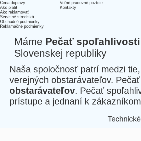
Cena dopravy
Voľné pracovné pozície
Ako platiť
Kontakty
Ako reklamovať
Servisné strediská
Obchodné podmienky
Reklamačné podmienky
Máme
Pečať spoľahlivosti
Slovenskej republiky
Naša spoločnosť patrí medzi tie
verejných obstarávateľov. Pečať 
obstarávateľov
. Pečať spoľahli
prístupe a jednaní k zákazníkom a
Technické
Â
Â
Â