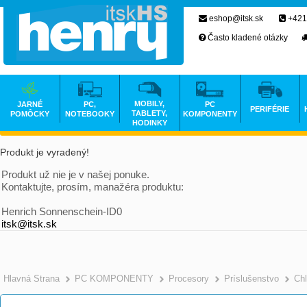
eshop@itsk.sk
+421
Často kladené otázky
MOBILY,
JARNÉ
PC,
PC
PERIFÉRIE
TABLETY,
POMÔCKY
NOTEBOOKY
KOMPONENTY
HODINKY
Produkt je vyradený!
Produkt už nie je v našej ponuke.
Kontaktujte, prosím, manažéra produktu:
Henrich Sonnenschein-ID0
itsk@itsk.sk
Hlavná Strana
PC KOMPONENTY
Procesory
Príslušenstvo
Chl