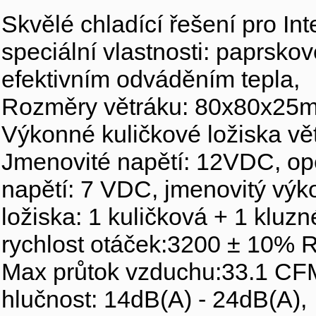
Skvělé chladící řešení pro I
speciální vlastnosti: paprsko
efektivním odváděním tepla,
Rozměry větráku: 80x80x25
Výkonné kuličkové ložiska vě
Jmenovité napětí: 12VDC, ope
napětí: 7 VDC, jmenovitý výk
ložiska: 1 kuličková + 1 kluzn
rychlost otáček:3200 ± 10% 
Max průtok vzduchu:33.1 CF
hlučnost: 14dB(A) - 24dB(A),