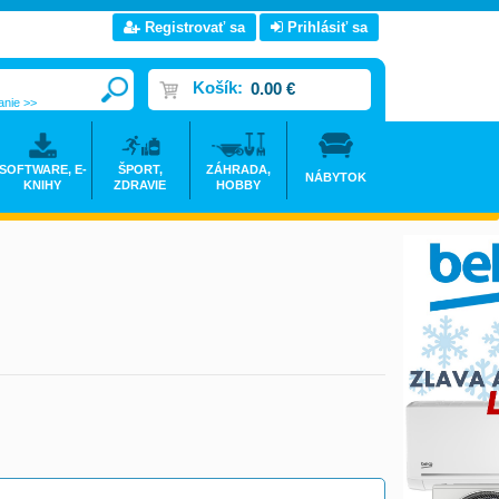
Registrovať sa
Prihlásiť sa
Košík:
0.00 €
anie >>
SOFTWARE, E-
ŠPORT,
ZÁHRADA,
NÁBYTOK
KNIHY
ZDRAVIE
HOBBY