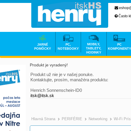
eshop@
Často k
MOBILY,
JARNÉ
PC,
PC
TABLETY,
POMÔCKY
NOTEBOOKY
KOMPONENTY
HODINKY
Produkt je vyradený!
Produkt už nie je v našej ponuke.
Kontaktujte, prosím, manažéra produktu:
Henrich Sonnenschein-ID0
itsk@itsk.sk
Hlavná Strana
PERIFÉRIE
Networking
Wi-Fi Prí