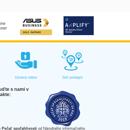
Osobný odber
Sieť predajní
ďte s nami v
akte:
e
Pečať spoľahlivosti
od Národného informačného