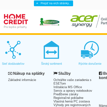
Prejsť na vrch stránky...
Sieť dodávateľov
Široký sortiment
Rýchle doručenie
Nákup na splátky
Služby
Bu
kont
Základné informácie
Ochráňte vaše zariadenia s
ESETom
Inštalácia MS Office
Servis a opravy notebookov
Predĺženie záruky
Registračné pokladne
Vlastná herná PC zostava
Výhody pre registrovaných
Mám