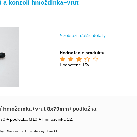
>
>
ů a konzolí hmoždinka+vrut
zobraziť ďalšie detaily
Hodnotenie produktu
Hodnotené 15x
olí hmoždinka+vrut 8x70mm+podložka
 x 70 + podložka M10 + hmnoždinka 12.
y. Obrázok má len ilustračný charakter.