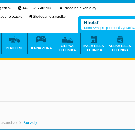
itsk.sk
+421 37 6503 908
Predajne a kontakty
ladené otázky
Sledovanie zásielky
Klikni SEM pre podrobné vyhľadáv
ČIERNA
MALÁ BIELA
VEĽKÁ BIELA
PERIFÉRIE
HERNÁ ZÓNA
TECHNIKA
TECHNIKA
TECHNIKA
slušenstvo
Konzoly