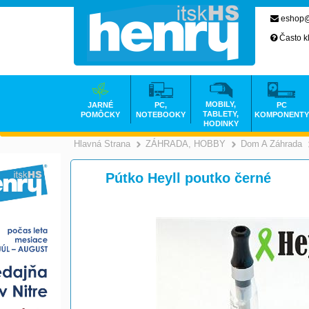
eshop@
Často k
MOBILY,
JARNÉ
PC,
PC
TABLETY,
POMÔCKY
NOTEBOOKY
KOMPONENTY
HODINKY
Hlavná Strana
ZÁHRADA, HOBBY
Dom A Záhrada
>
Pútko Heyll poutko černé