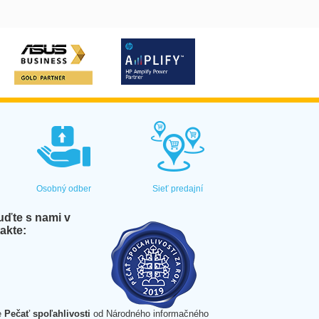
Osobný odber
Sieť predajní
ďte s nami v
akte:
e
Pečať spoľahlivosti
od Národného informačného