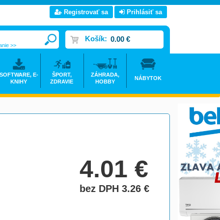
Registrovať sa
Prihlásiť sa
Košík:
0.00 €
anie >>
SOFTWARE, E-
ŠPORT,
ZÁHRADA,
NÁBYTOK
KNIHY
ZDRAVIE
HOBBY
4.01
€
bez DPH 3.26
€
do košíka