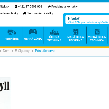
itsk.sk
+421 37 6503 908
Predajne a kontakty
ladené otázky
Sledovanie zásielky
Klikni SEM pre podrobné vyhľadáv
ČIERNA
MALÁ BIELA
VEĽKÁ BIELA
PERIFÉRIE
HERNÁ ZÓNA
TECHNIKA
TECHNIKA
TECHNIKA
Dom
E-Cigarety
Príslušenstvo
>
>
>
>