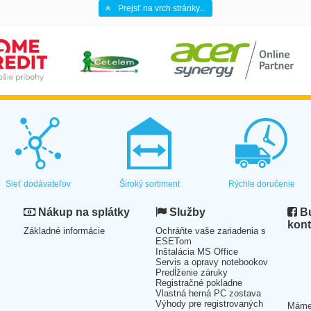
Prejsť na vrch stránky...
Sieť dodávateľov
Široký sortiment
Rýchle doručenie
Nákup na splátky
Služby
Bu
kont
Základné informácie
Ochráňte vaše zariadenia s
ESETom
Inštalácia MS Office
Servis a opravy notebookov
Predĺženie záruky
Registračné pokladne
Vlastná herná PC zostava
Výhody pre registrovaných
Mám